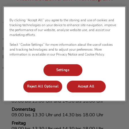
By clicking “Accept All” you agree to the storing and use of cookies and
Merkurring 50

tracking technologies on your device to enhance site navigation, improve
22143 Hamburg
the performance of our website, analyse website use, and assist our
marketing efforts.
+49 40 46861800
Select “Cookie Settings” for more information about the use of cookies
+49 160 95089871
and tracking technologies and to adjust your preferences. More
information is available in our Privacy Notice and Cookie Policy.
info@kleintierzentrum-merkurpark.de
Montag
Settings
09.00 bis 13.30 Uhr und 14.30 bis 18.00 Uhr
Dienstag
09.00 bis 13.30 Uhr und 14.30 bis 18.00 Uhr
Reject All Optional
Accept All
Mittwoch
09.00 bis 13.00 Uhr und 14.30 bis 18.00 Uhr
Donnerstag
09.00 bis 13.30 Uhr und 14.30 bis 18.00 Uhr
Freitag
09.00 bis 13.30 Uhr und 14.30 bis 18.00 Uhr